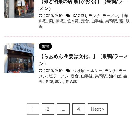
【麺と酒菜の店 薫(かおる)】（巣鴨/ラー
メン）
2020/2/10
KAORU
,
ランチ
,
ラーメン
,
中華
料理
,
四川料理
,
坦々麺
,
定食
,
山手線
,
巣鴨駅
,
薫
,
駅
近
巣鴨
【らぁめん 生姜は文化。】（巣鴨/ラーメ
ン）
2020/2/10
つけ麺
,
ヘルシー
,
ランチ
,
ラー
メン
,
塩ラーメン
,
定食
,
山手線
,
巣鴨駅
,
油そば
,
生
姜
,
禁煙
,
駅近
,
駒込駅
1
2
…
4
Next »