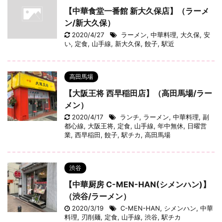
【中華食堂一番館 新大久保店】（ラーメ
ン/新大久保）
2020/4/27
ラーメン
,
中華料理
,
大久保
,
安
い
,
定食
,
山手線
,
新大久保
,
餃子
,
駅近
高田馬場
【大阪王将 西早稲田店】（高田馬場/ラー
メン）
2020/4/17
ランチ
,
ラーメン
,
中華料理
,
副
都心線
,
大阪王将
,
定食
,
山手線
,
年中無休
,
日曜営
業
,
西早稲田
,
餃子
,
駅チカ
,
高田馬場
渋谷
【中華厨房 C-MEN-HAN(シメンハン)】
（渋谷/ラーメン）
2020/3/19
C-MEN-HAN
,
シメンハン
,
中華
料理
,
刃削麺
,
定食
,
山手線
,
渋谷
,
駅チカ