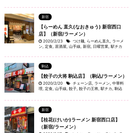
新宿
【らーめん 直久(なおきゅう) 新宿西口
店】（新宿/ラーメン）
2020/2/23
つけ麺
,
らーめん直久
,
ラーメ
ン
,
定食
,
居酒屋
,
山手線
,
新宿
,
日曜営業
,
駅チカ
駒込
【餃子の大将 駒込店】（駒込/ラーメン）
2020/2/20
チェーン店
,
ラーメン
,
中華料
理
,
定食
,
山手線
,
餃子
,
餃子の王将
,
駅チカ
,
駒込
新宿
【桂花(けいか)ラーメン 新宿西口店】
（新宿/ラーメン）