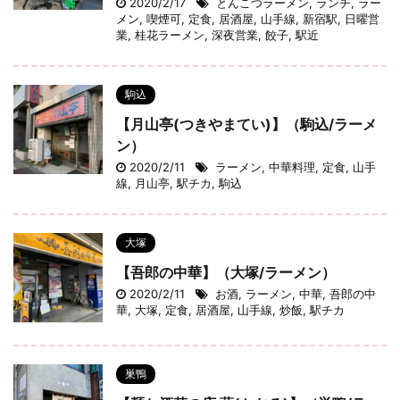
2020/2/17
とんこつラーメン
,
ランチ
,
ラー
メン
,
喫煙可
,
定食
,
居酒屋
,
山手線
,
新宿駅
,
日曜営
業
,
桂花ラーメン
,
深夜営業
,
餃子
,
駅近
駒込
【月山亭(つきやまてい)】（駒込/ラーメ
ン）
2020/2/11
ラーメン
,
中華料理
,
定食
,
山手
線
,
月山亭
,
駅チカ
,
駒込
大塚
【吾郎の中華】（大塚/ラーメン）
2020/2/11
お酒
,
ラーメン
,
中華
,
吾郎の中
華
,
大塚
,
定食
,
居酒屋
,
山手線
,
炒飯
,
駅チカ
巣鴨