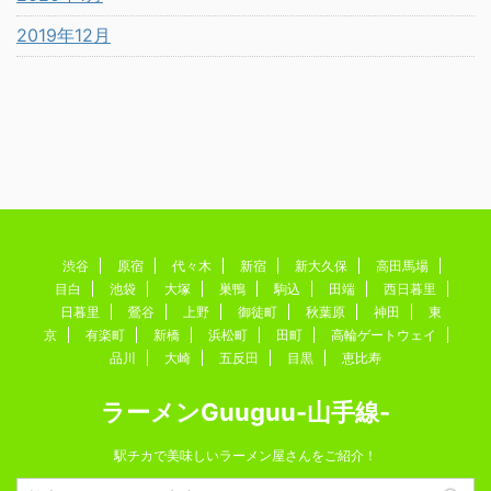
2019年12月
渋谷
原宿
代々木
新宿
新大久保
高田馬場
目白
池袋
大塚
巣鴨
駒込
田端
西日暮里
日暮里
鶯谷
上野
御徒町
秋葉原
神田
東
京
有楽町
新橋
浜松町
田町
高輪ゲートウェイ
品川
大崎
五反田
目黒
恵比寿
ラーメンGuuguu-山手線-
駅チカで美味しいラーメン屋さんをご紹介！
Copyright© ラーメンGuuguu-山手線- , 2026 All