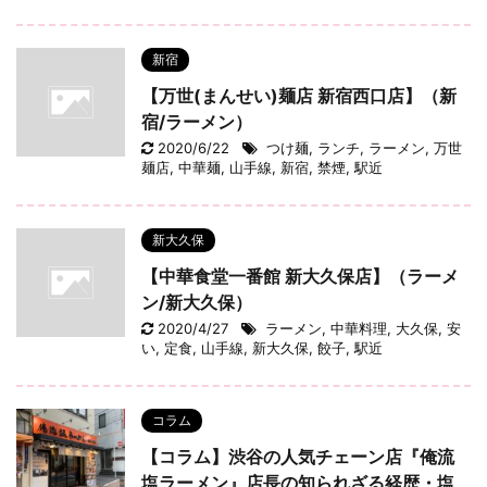
新宿
【万世(まんせい)麺店 新宿西口店】（新
宿/ラーメン）
2020/6/22
つけ麺
,
ランチ
,
ラーメン
,
万世
麺店
,
中華麺
,
山手線
,
新宿
,
禁煙
,
駅近
新大久保
【中華食堂一番館 新大久保店】（ラーメ
ン/新大久保）
2020/4/27
ラーメン
,
中華料理
,
大久保
,
安
い
,
定食
,
山手線
,
新大久保
,
餃子
,
駅近
コラム
【コラム】渋谷の人気チェーン店『俺流
塩ラーメン』店長の知られざる経歴・塩