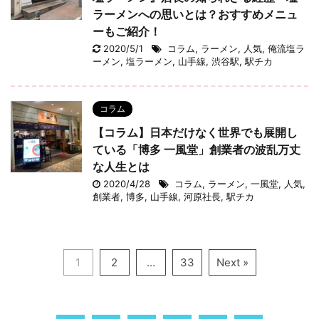
ラーメンへの思いとは？おすすめメニュ
ーもご紹介！
2020/5/1
コラム
,
ラーメン
,
人気
,
俺流塩ラ
ーメン
,
塩ラーメン
,
山手線
,
渋谷駅
,
駅チカ
コラム
【コラム】日本だけなく世界でも展開し
ている「博多 一風堂」創業者の波乱万丈
な人生とは
2020/4/28
コラム
,
ラーメン
,
一風堂
,
人気
,
創業者
,
博多
,
山手線
,
河原社長
,
駅チカ
1
2
…
33
Next »