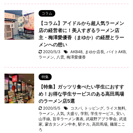
コラム
【コラム】アイドルから超人気ラーメン
店の経営者に！美人すぎるラーメン店
主・梅澤愛優香（まゆか）の経歴とラー
メンへの想い
2020/5/3
AKB48
,
まゆか店長
,
バイトAKB
,
ラーメン
,
八雲
,
梅澤愛優香
特集
【特集】ガッツリ食べたい学生におすす
め！お得な学生サービスのある高田馬場
のラーメン店5選
2020/5/5
コスパ
,
トッピング
,
ライス無料
,
ラーメン
,
人気
,
大盛り
,
学割
,
学生サービス
,
安い
,
山手線
,
旨辛ラーメン裏表
,
武蔵野アブラ學会
,
武道
家
,
蒙古タンメン中本
,
駅チカ
,
高田馬場
,
麺屋ここ
ろ