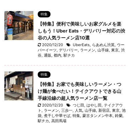
特集
【特集】便利で美味しいお家グルメを楽
しもう！Uber Eats・デリバリー対応の渋
谷の人気ラーメン店10選
2020/12/20
UberEats
,
らあめん渋英
,
ウー
バーイーツ
,
デリバリー
,
ラーメン
,
山手線
,
東京
,
渋
谷
,
通販
,
都内
,
駅チカ
特集
【特集】お家でも美味しいラーメン・つ
け麺が食べたい！テイクアウトできる山
手線沿線の超人気ラーメン店一覧
2020/12/20
つじ田
,
はやし田
,
テイクアウ
ト
,
ラーメン
,
三歩一
,
人気
,
山手線
,
新宿店
,
東京
,
池
袋
,
煮干し中華そば
,
特集
,
蒙古タンメン中本
,
鈴蘭
,
駅チカ
,
高田馬場