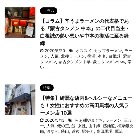
コラム
【コラム】辛うまラーメンの代表格であ
る『蒙古タンメン 中本』の二代目当主・
白根誠の熱い想いや中本の復活に至る経
緯
2020/5/20
オススメ
,
カップラーメン
,
ラー
メン
,
人気
,
北極ラーメン
,
復活
,
有名
,
白根誠
,
蒙古
タンメン
,
蒙古タンメン中卒
,
蒙古タンメン中本
,
辛
い
特集
【特集】綺麗な店内&ヘルシーなメニュー
も！女性におすすめの高田馬場の人気ラ
ーメン店 10選
2020/5/13
らぁ麺やまぐち
,
ラーメン
,
三歩
一
,
人気
,
俺の空
,
劔
,
女性
,
山手線
,
感麺道
,
柳家銀次
郎
,
渡なべ
,
蔭山
,
道玄
,
駅チカ
,
高田馬場
,
鷹流