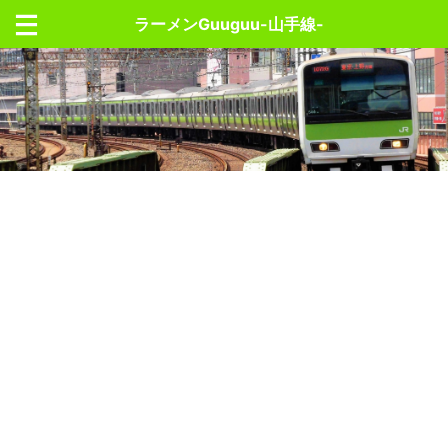
ラーメンGuuguu-山手線-