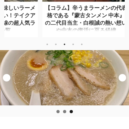
ラーメ
【コラム】辛うまラーメンの代表
【特
イクア
格である『蒙古タンメン 中本』
メニ
人気ラ
の二代目当主・白根誠の熱い想い
田
や中本の復活に至る経緯
http:
yamag
「お家
https://www.moukotanmen-
「ラー
食べた
nakamoto.com/ 真っ赤な看板が目印の
えてい
ではな
辛うまラーメンで有名な『蒙古タンメ
りづら
方たち
ン 中本』。 【東京】上板橋本店・西池
き！」
山手線
袋店・東池袋店・新宿店・渋谷店・目
は、「
ご紹介
黒店・高田馬場店・御徒町店・錦糸町
ューあ
 新宿
店・吉祥寺店・町田店・立川店・秋津
っても
濃厚な
店（13店舗）【埼玉】 大宮店・草加
にある
が有名
店・川越店（3店舗）【神奈川】 横浜
してい
店『は
店・川崎店・橋本店（3店舗）【千葉】
馬場の
ぜそばな
千葉店・柏店・市川店（3店舗）【群
山」 
新宿
馬】高崎店（1店舗） 国内に23店舗を
ーメン
特製つ
展開する人気のラーメン屋です。 今回
お知らせ